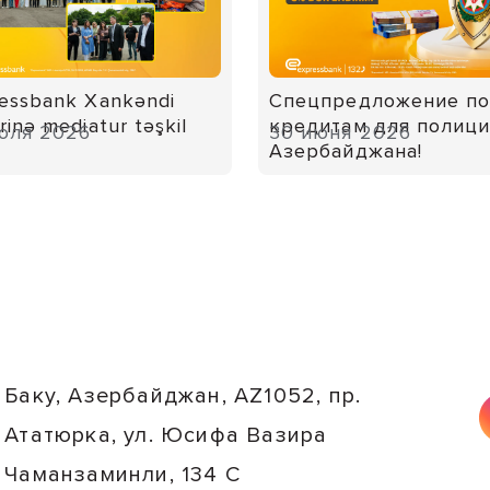
essbank Xankəndi
Спецпредложение п
rinə mediatur təşkil
кредитам для полиц
юля 2026
30 июня 2026
Азербайджана!
Баку, Азербайджан, AZ1052, пр.
Ататюрка, ул. Юсифа Вазира
Чаманзаминли, 134 C