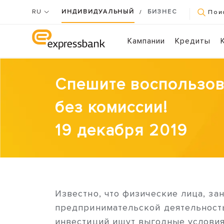
RU
ИНДИВИДУАЛЬНЫЙ
БИЗНЕС
/
Пои
Кампании
Кредиты
Спешите воспользов
без комиссии!
19 декабря 2019
Известно, что физические лица, з
предпринимательской деятельност
инвестиций ищут выгодные условия