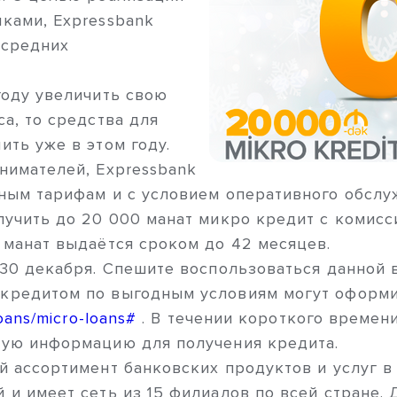
ками, Expressbank
 средних
году увеличить свою
а, то средства для
ть уже в этом году.
нимателей, Expressbank
ным тарифам и с условием оперативного обслуж
лучить до 20 000 манат микро кредит с комисс
 манат выдаётся сроком до 42 месяцев.
 30 декабря. Спешите воспользоваться данной
кредитом по выгодным условиям могут оформи
oans/micro-loans#
. В течении короткого времен
ную информацию для получения кредита.
й ассортимент банковских продуктов и услуг в
 и имеет сеть из 15 филиалов по всей стране.