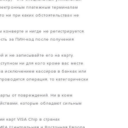
электронным платежным терминалам
о ни при каких обстоятельствах не
 конверте и нигде не регистрируется.
ость за ПИН-код после получения
й и не записывайте его на карту.
ступном ни для кого кроме вас месте.
за исключением кассиров в банках или
проводится операция, то категорически
арты от повреждений. Ни в коем
ойствами, которые обладают сильным
и карт VISA Chip в странах
EA (Центральная и Восточная Европа,