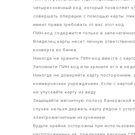
четырехзначный код, который позволяет 
совершать операции с помощью карты. Никт
имеет права требовать от вас этот код.
ПИН-код содержится только в запечатанном
Владелец карты несет личную ответственн
конверта из банка.
Никогда не храните ПИН-код вместе с карто
Запомните ПИН-код или храните его в недо
Никогда не доверяйте карту посторонним, 
коммерческих учреждениях. Если с картой 
не упускайте карту из виду.
Защищайте магнитную полосу банковской к
случае нельзя держать карту рядом с устр
электромагнитным излучением.
Будьте крайне осторожны при использовани
расположенных за пределами региона CEM