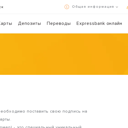
Общая информация
ск
Условия использования и политика конфиденциальности
Карты
Депозиты
Переводы
Expressbank онлайн
Осуществляйте банковские операции в режиме 7/24 с помощью Expr
Сканируйте 
необходимо поставить свою подпись на
арты.
мер) - это специальный уникальный