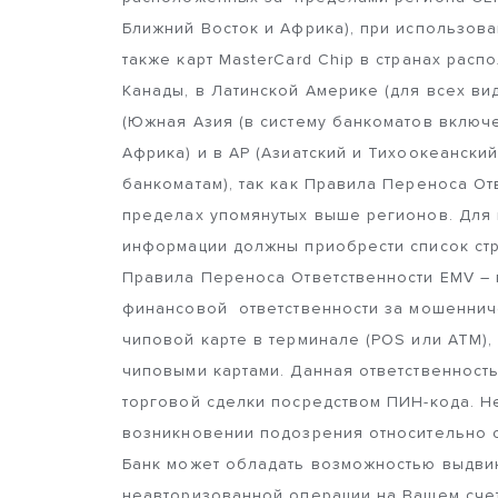
Ближний Восток и Африка), при использован
также карт MasterCard Chip в странах рас
Канады, в Латинской Америке (для всех ви
(Южная Азия (в систему банкоматов включе
Африка) и в AP (Азиатский и Тихоокеански
банкоматам), так как Правила Переноса От
пределах упомянутых выше регионов. Для
информации должны приобрести список стр
Правила Переноса Ответственности EMV – 
финансовой ответственности за мошеннич
чиповой карте в терминале (POS или ATM),
чиповыми картами. Данная ответственност
торговой сделки посредством ПИН-кода. 
возникновении подозрения относительно с
Банк может обладать возможностью выдвин
неавторизованной операции на Вашем счет