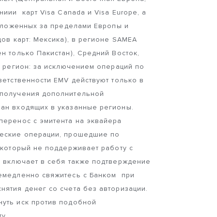
иии карт Visa Canada и Visa Europe, а
положенных за пределами Европы и
дов карт: Мексика), в регионе SAMEA
н только Пакистан), Средний Восток,
й регион: за исключением операций по
ветственности EMV действуют только в
 получения дополнительной
ан входящих в указанные регионы.
перенос с эмитента на эквайера
еские операции, прошедшие по
 который не поддерживает работу с
ь включает в себя также подтверждение
Немедленно свяжитесь с Банком при
нятия денег со счета без авторизации.
уть иск против подобной
у.