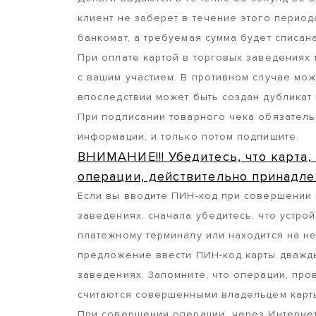
клиент не заберет в течение этого период
банкомат, а требуемая сумма будет списан
При оплате картой в торговых заведениях
с вашим участием. В противном случае мож
впоследствии может быть создан дубликат
При подписании товарного чека обязатель
информации, и только потом подпишите.
ВНИМАНИЕ!!! У
бедитесь, что карта
операции, действительно принадле
Если вы вводите ПИН-код при совершении 
заведениях, сначала убедитесь, что устро
платежному терминалу или находится на не
предложение ввести ПИН-код карты дважды
заведениях. Запомните, что операции, пр
считаются совершенными владельцем карт
При совершении операции через Интернет,