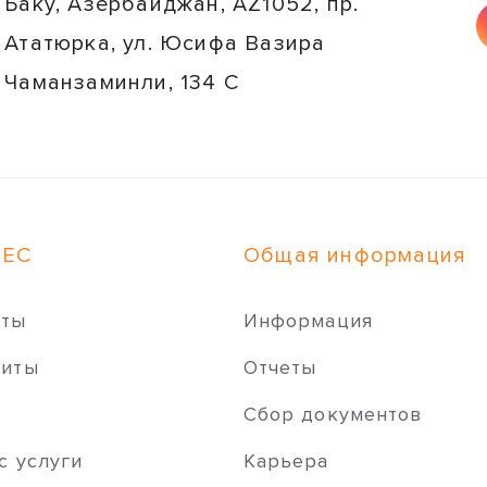
Баку, Азербайджан, AZ1052, пр.
Ататюрка, ул. Юсифа Вазира
Чаманзаминли, 134 C
НЕС
Общая информация
иты
Информация
зиты
Отчеты
ы
Сбор документов
с услуги
Карьера