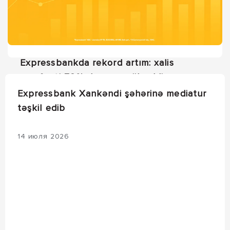
Expressbankda rekord artım: xalis
mənfəəti 72%-dən çox yüksəldi
Expressbank Xankəndi şəhərinə mediatur
Expressbankda rekord artım: xalis mənfəəti
təşkil edib
72%-dən çox yüksəldi
14 июля 2026
15 июля 2026